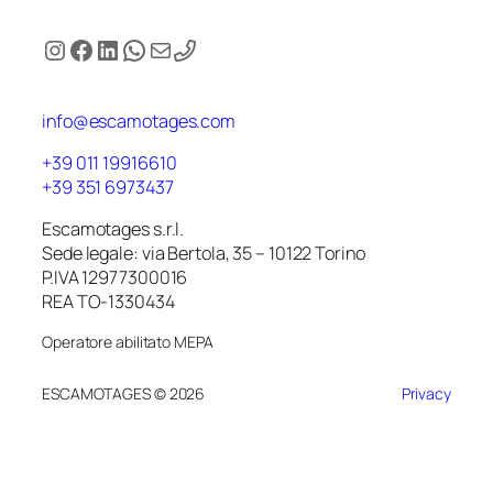
Instagram
Facebook
LinkedIn
WhatsApp
Email
info@escamotages.com
+39 011 19916610
+39 351 6973437
Escamotages s.r.l.
Sede legale: via Bertola, 35 – 10122 Torino
P.IVA 12977300016
REA TO-1330434
Operatore abilitato MEPA
ESCAMOTAGES © 2026
Privacy