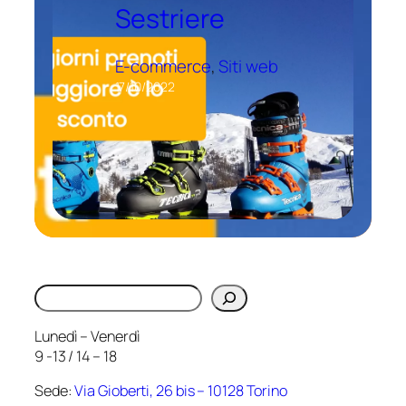
Sestriere
E-commerce
, 
Siti web
17/10/2022
Cerca
Lunedì – Venerdì
9 -13 / 14 – 18
Sede:
Via Gioberti, 26 bis – 10128 Torino