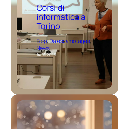
Corsi di
informatica a
Torino
Blog
, 
Da escamotages
, 
News
14/01/2026