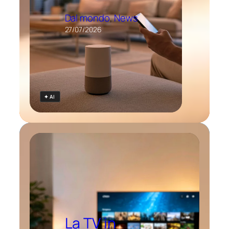
Dal mondo
, 
News
27/07/2026
✦ AI
La TV in