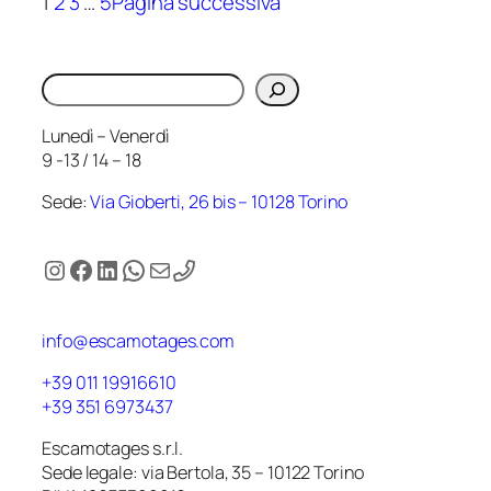
1
2
3
…
5
Pagina successiva
Cerca
Lunedì – Venerdì
9 -13 / 14 – 18
Sede:
Via Gioberti, 26 bis – 10128 Torino
Instagram
Facebook
LinkedIn
WhatsApp
Email
info@escamotages.com
+39 011 19916610
+39 351 6973437
Escamotages s.r.l.
Sede legale: via Bertola, 35 – 10122 Torino