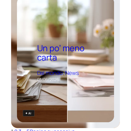
Un po’ meno
carta
Dal mondo
, 
News
03/06/2026
✦ AI