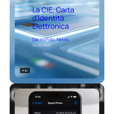
La CIE, Carta
d’Identità
Elettronica
Dal mondo
, 
News
30/06/2026
✦ AI