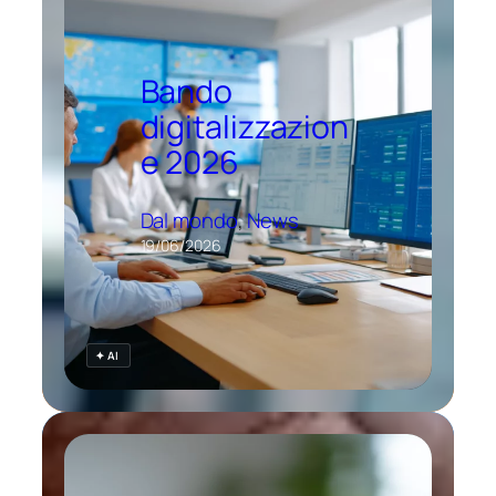
Bando
digitalizzazion
e 2026
Dal mondo
, 
News
19/06/2026
✦ AI