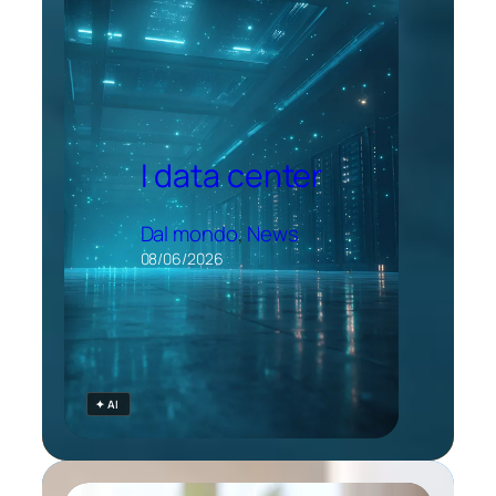
I data center
Dal mondo
, 
News
08/06/2026
✦ AI