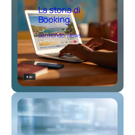
La storia di
Booking
Dal mondo
, 
News
06/07/2026
✦ AI