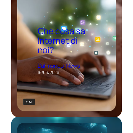
Che cosa sa
Internet di
noi?
Dal mondo
, 
News
16/06/2026
✦ AI