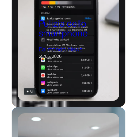
Pulizia dello
smartphone
Dal mondo
, 
News
25/06/2026
✦ AI