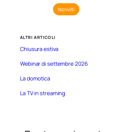
z
a
i
z
Iscriviti
o
i
n
o
e
n
G
e
D
ALTRI ARTICOLI
P
R
Chiusura estiva
*
Webinar di settembre 2026
La domotica
La TV in streaming