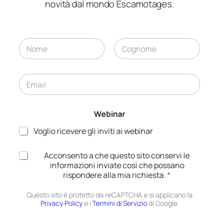
novità dal mondo Escamotages.
N
o
m
Nome
Cognome
e
E
*
N
m
o
a
m
i
e
Webinar
l
E
*
m
Voglio ricevere gli inviti ai webinar
a
i
A
Acconsento a che questo sito conservi le
l
c
informazioni inviate così che possano
A
c
rispondere alla mia richiesta.
*
c
e
c
t
e
Questo sito è protetto da reCAPTCHA e si applicano la
t
Privacy Policy
e i
Termini di Servizio
t
di Google.
a
t