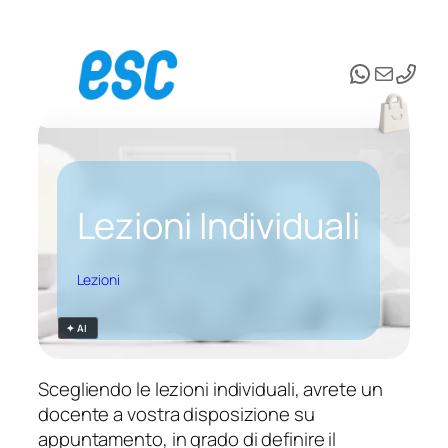
Vai
al
WhatsAp
Email
contenuto
Lezioni Individuali
Lezioni
✦ AI
Scegliendo le lezioni individuali, avrete un
docente a vostra disposizione su
appuntamento, in grado di definire il