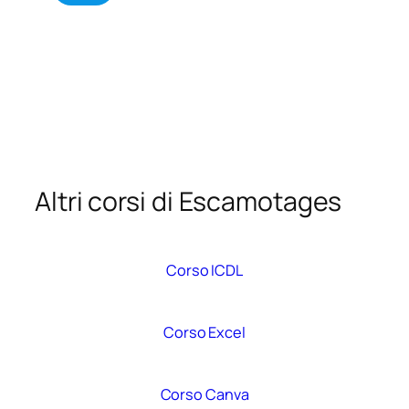
n
o
t
d
o
e
m
i
e
d
s
a
s
t
a
i
g
*
g
i
Altri corsi di Escamotages
o
Corso ICDL
Corso Excel
Corso Canva