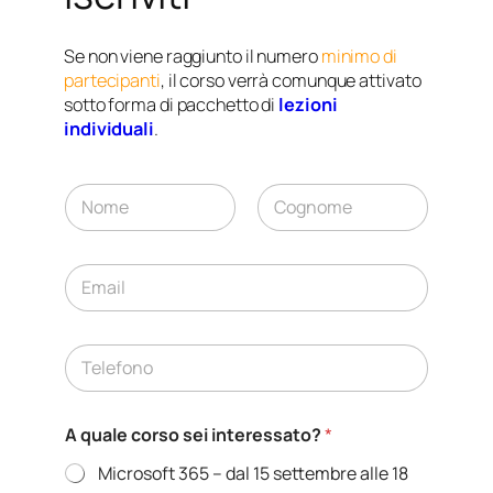
Se non viene raggiunto il numero
minimo di
partecipanti
, il corso verrà comunque attivato
sotto forma di pacchetto di
lezioni
individuali
.
N
o
m
Nome
Cognome
i
E
n
m
a
a
t
i
i
T
l
v
e
*
o
l
*
e
A quale corso sei interessato?
*
f
o
Microsoft 365 – dal 15 settembre alle 18
n