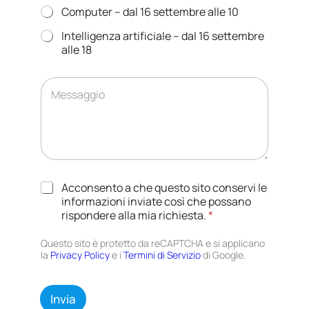
o
Computer – dal 16 settembre alle 10
*
Intelligenza artificiale – dal 16 settembre
alle 18
C
o
m
m
e
n
t
o
T
o
Acconsento a che questo sito conservi le
*
r
m
informazioni inviate così che possano
T
a
e
rispondere alla mia richiesta.
*
r
t
s
a
t
s
Questo sito è protetto da reCAPTCHA e si applicano
t
a
a
la
Privacy Policy
e i
Termini di Servizio
di Google.
t
m
g
a
e
g
m
n
i
e
Invia
t
o