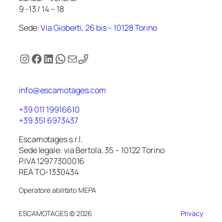
9 -13 / 14 – 18
Sede:
Via Gioberti, 26 bis – 10128 Torino
Instagram
Facebook
LinkedIn
WhatsApp
Email
info@escamotages.com
+39 011 19916610
+39 351 6973437
Escamotages s.r.l.
Sede legale: via Bertola, 35 – 10122 Torino
P.IVA 12977300016
REA TO-1330434
Operatore abilitato MEPA
ESCAMOTAGES © 2026
Privacy