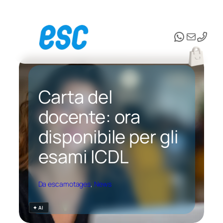
Vai
al
WhatsAp
Email
contenuto
Carta del
docente: ora
disponibile per gli
esami ICDL
Da escamotages
, 
News
✦ AI