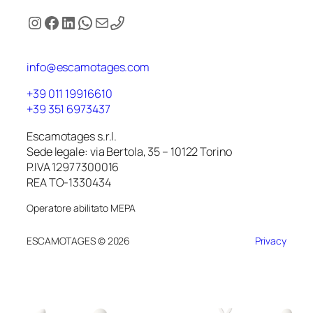
Instagram
Facebook
LinkedIn
WhatsApp
Email
info@escamotages.com
+39 011 19916610
+39 351 6973437
Escamotages s.r.l.
Sede legale: via Bertola, 35 – 10122 Torino
P.IVA 12977300016
REA TO-1330434
Operatore abilitato MEPA
ESCAMOTAGES © 2026
Privacy