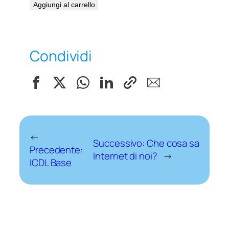
Aggiungi al carrello
Condividi
←
Successivo:
Che cosa sa
Precedente:
Internet di noi?
→
ICDL Base