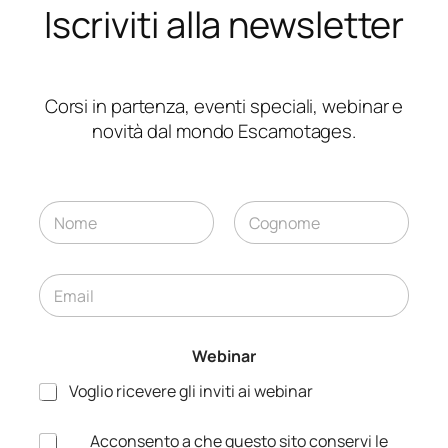
Iscriviti alla newsletter
Corsi in partenza, eventi speciali, webinar e
novità dal mondo Escamotages.
N
o
m
Nome
Cognome
e
E
*
E
m
m
a
a
i
i
Webinar
l
l
*
W
Voglio ricevere gli inviti ai webinar
e
b
A
Acconsento a che questo sito conservi le
i