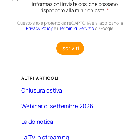
c
informazioni inviate così che possano
n
c
rispondere alla mia richiesta.
*
a
e
r
t
E
Questo sito è protetto da reCAPTCHA e si applicano la
t
Privacy Policy
e i
Termini di Servizio
m
di Google.
a
a
z
i
i
l
Iscriviti
o
n
e
G
D
ALTRI ARTICOLI
P
R
Chiusura estiva
*
Webinar di settembre 2026
La domotica
La TV in streaming