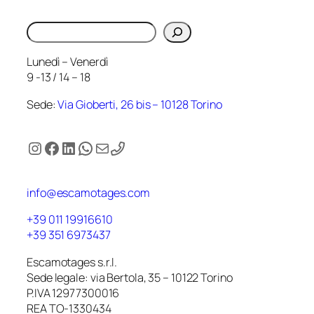
Cerca
Lunedì – Venerdì
9 -13 / 14 – 18
Sede:
Via Gioberti, 26 bis – 10128 Torino
Instagram
Facebook
LinkedIn
WhatsApp
Email
info@escamotages.com
+39 011 19916610
+39 351 6973437
Escamotages s.r.l.
Sede legale: via Bertola, 35 – 10122 Torino
P.IVA 12977300016
REA TO-1330434