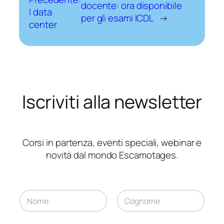
docente: ora disponibile
I data
per gli esami ICDL
→
center
Iscriviti alla newsletter
Corsi in partenza, eventi speciali, webinar e
novità dal mondo Escamotages.
N
o
m
Nome
Cognome
e