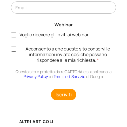
E
*
m
a
i
Webinar
l
*
Voglio ricevere gli inviti ai webinar
A
Acconsento a che questo sito conservi le
c
informazioni inviate così che possano
c
rispondere alla mia richiesta.
*
e
t
Questo sito è protetto da reCAPTCHA e si applicano la
t
Privacy Policy
e i
Termini di Servizio
di Google.
a
z
i
Iscriviti
o
n
e
G
D
ALTRI ARTICOLI
P