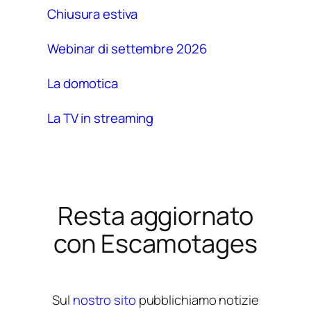
R
Chiusura estiva
*
Webinar di settembre 2026
La domotica
La TV in streaming
Resta aggiornato
con Escamotages
Sul
nostro sito
pubblichiamo notizie