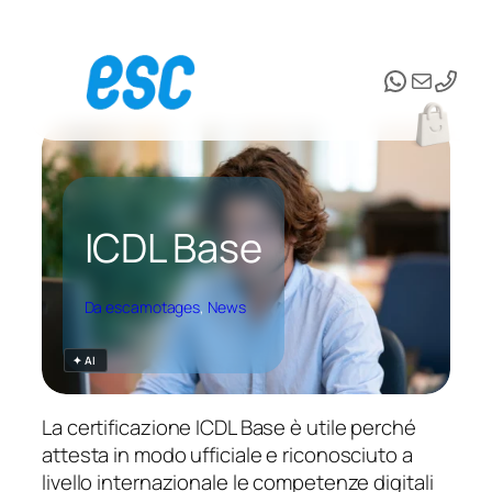
Vai
al
WhatsAp
Email
contenuto
ICDL Base
Da escamotages
, 
News
✦ AI
La certificazione ICDL Base è utile perché
attesta in modo ufficiale e riconosciuto a
livello internazionale le competenze digitali