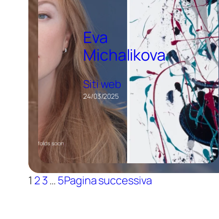
Eva
Michalikova
Siti web
24/03/2025
1
2
3
…
5
Pagina successiva