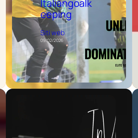
Italiangoalk
eeping
Siti web
09/02/2026