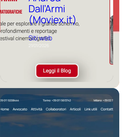
Dall’Armi
(Moviex.it)
Siti web
21/01/2026