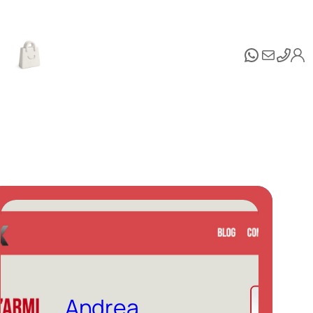
WhatsAp
Email
Andrea