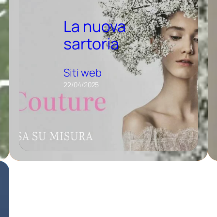
La nuova
sartoria
Siti web
22/04/2025