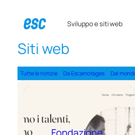
Sviluppo e siti web
Siti web
Vai
al
contenuto
Tutte le notizie
Da Escamotages
Dal mond
Fondazione