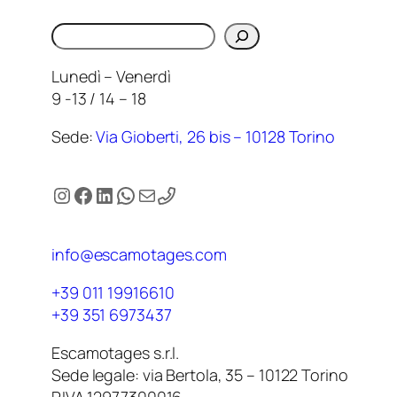
Cerca
Lunedì – Venerdì
9 -13 / 14 – 18
Sede:
Via Gioberti, 26 bis – 10128 Torino
Instagram
Facebook
LinkedIn
WhatsApp
Email
info@escamotages.com
+39 011 19916610
+39 351 6973437
Escamotages s.r.l.
Sede legale: via Bertola, 35 – 10122 Torino
P.IVA 12977300016