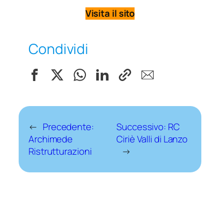
Visita il sito
Condividi
←
Precedente:
Successivo:
RC
Archimede
Ciriè Valli di Lanzo
Ristrutturazioni
→