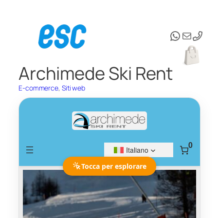
Vai
al
WhatsAp
Email
contenuto
Archimede Ski Rent
E-commerce
, 
Siti web
Tocca per esplorare