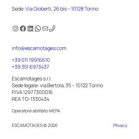
Sede:
Via Gioberti, 26 bis – 10128 Torino
Instagram
Facebook
LinkedIn
WhatsApp
Email
info@escamotages.com
+39 011 19916610
+39 351 6973437
Escamotages s.r.l.
Sede legale: via Bertola, 35 – 10122 Torino
P.IVA 12977300016
REA TO-1330434
Operatore abilitato MEPA
ESCAMOTAGES © 2026
Privacy