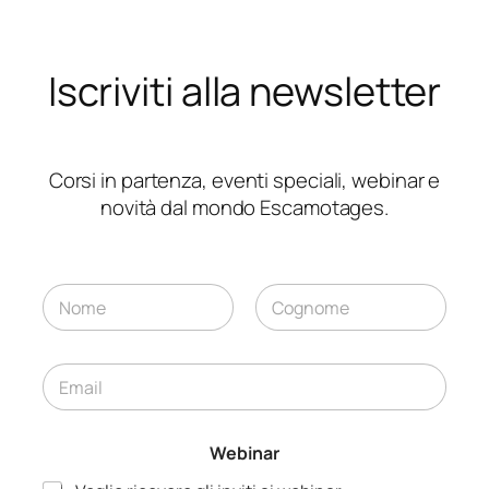
Iscriviti alla newsletter
Corsi in partenza, eventi speciali, webinar e
novità dal mondo Escamotages.
N
W
o
e
m
Nome
Cognome
b
e
i
E
*
n
m
a
a
r
i
G
Webinar
l
D
*