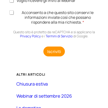
Voglio ricevere gli inviti ai webinar
P
R
W
A
Acconsento a che questo sito conservi le
e
c
informazioni inviate così che possano
b
c
rispondere alla mia richiesta.
*
i
e
n
t
Questo sito è protetto da reCAPTCHA e si applicano la
a
t
Privacy Policy
e i
Termini di Servizio
di Google.
r
a
z
i
Iscriviti
o
n
e
G
D
ALTRI ARTICOLI
P
R
Chiusura estiva
*
Webinar di settembre 2026
La domotica