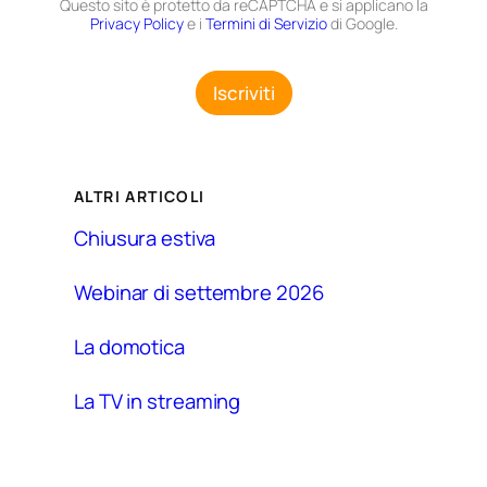
Questo sito è protetto da reCAPTCHA e si applicano la
o
t
Privacy Policy
e i
Termini di Servizio
di Google.
n
a
e
z
N
i
o
Iscriviti
o
m
n
e
e
G
D
ALTRI ARTICOLI
P
R
Chiusura estiva
*
Webinar di settembre 2026
La domotica
La TV in streaming