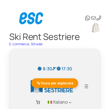
Vai
al
WhatsAp
Email
contenuto
Ski Rent Sestriere
E-commerce
, 
Siti web
Tocca per esplorare