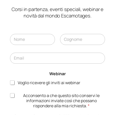
Corsi in partenza, eventi speciali, webinar e
novità dal mondo Escamotages.
N
W
o
e
m
Nome
Cognome
b
e
i
E
*
n
m
a
a
r
i
A
Webinar
l
c
*
Voglio ricevere gli inviti ai webinar
c
e
t
A
Acconsento a che questo sito conservi le
t
c
informazioni inviate così che possano
a
c
rispondere alla mia richiesta.
*
z
e
i
t