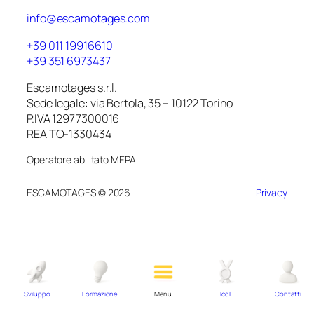
info@escamotages.com
+39 011 19916610
+39 351 6973437
Escamotages s.r.l.
Sede legale: via Bertola, 35 – 10122 Torino
P.IVA 12977300016
REA TO-1330434
Operatore abilitato MEPA
ESCAMOTAGES © 2026
Privacy
Sviluppo
Formazione
Menu
Icdl
Contatti