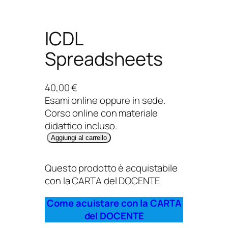
ICDL
Spreadsheets
40,00
€
Esami online oppure in sede.
Corso online con materiale
didattico incluso.
I
Aggiungi al carrello
C
D
Questo prodotto è acquistabile
L
con la CARTA del DOCENTE
S
p
Come acuistare con la CARTA
r
del DOCENTE
e