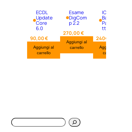
ECDL
Esame
ICDL
Update
DigCom
Base –
Core
p 2.2
Pacche
6.0
tto
270,00
€
90,00
€
240€
Aggiungi al
Aggiungi al
Aggiungi al
carrello
carrello
carrello
Cerca