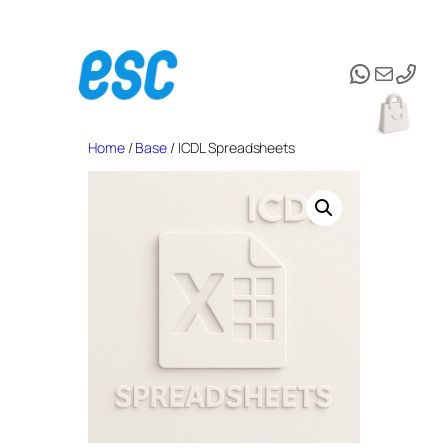
Vai
al
WhatsAp
Email
contenuto
Home
/
Base
/ ICDL Spreadsheets