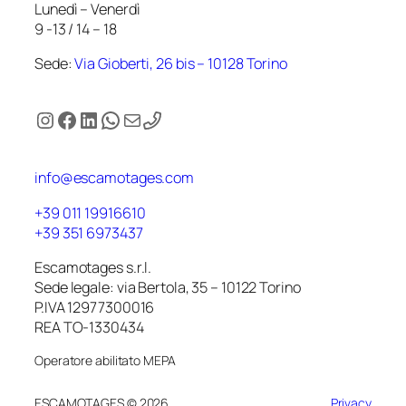
Lunedì – Venerdì
9 -13 / 14 – 18
Sede:
Via Gioberti, 26 bis – 10128 Torino
Instagram
Facebook
LinkedIn
WhatsApp
Email
info@escamotages.com
+39 011 19916610
+39 351 6973437
Escamotages s.r.l.
Sede legale: via Bertola, 35 – 10122 Torino
P.IVA 12977300016
REA TO-1330434
Operatore abilitato MEPA
ESCAMOTAGES © 2026
Privacy