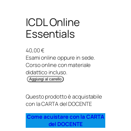
ICDL Online
Essentials
40,00
€
Esami online oppure in sede.
Corso online con materiale
didattico incluso.
I
Aggiungi al carrello
C
D
Questo prodotto è acquistabile
L
con la CARTA del DOCENTE
O
n
Come acuistare con la CARTA
l
del DOCENTE
i