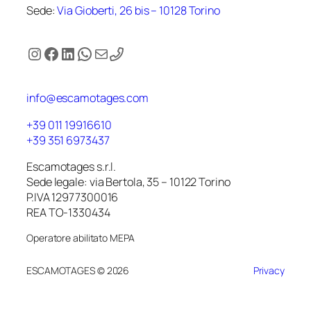
Sede:
Via Gioberti, 26 bis – 10128 Torino
Instagram
Facebook
LinkedIn
WhatsApp
Email
info@escamotages.com
+39 011 19916610
+39 351 6973437
Escamotages s.r.l.
Sede legale: via Bertola, 35 – 10122 Torino
P.IVA 12977300016
REA TO-1330434
Operatore abilitato MEPA
ESCAMOTAGES © 2026
Privacy