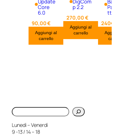
Update
DigCom
Base –
Core
p 2.2
Pacche
6.0
tto
270,00
€
90,00
€
240€
Aggiungi al
Aggiungi al
Aggiungi al
carrello
carrello
carrello
Cerca
Lunedì – Venerdì
9 -13 / 14 – 18