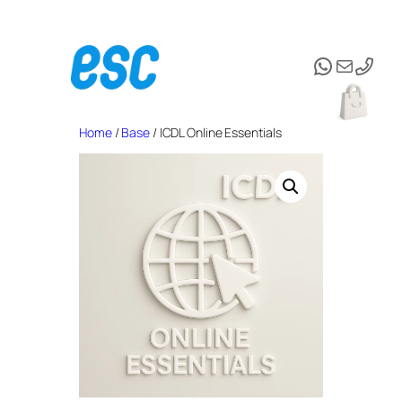
Vai
al
WhatsAp
Email
contenuto
Home
/
Base
/ ICDL Online Essentials