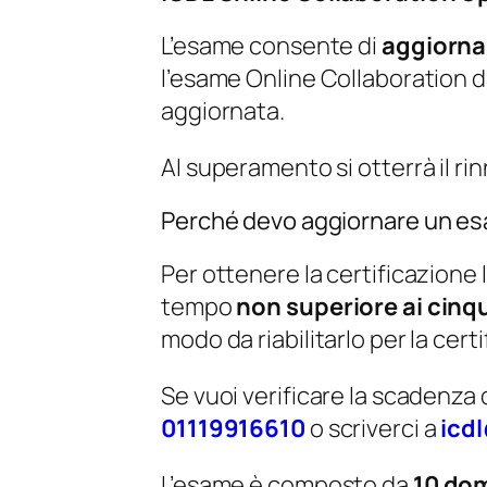
L’esame consente di
aggiorn
l’esame Online Collaboration da
aggiornata.
Al superamento si otterrà il ri
Perché devo aggiornare un e
Per ottenere la certificazione 
tempo
non superiore ai cinq
modo da riabilitarlo per la cert
Se vuoi verificare la scadenza 
01119916610
o scriverci a
icd
L’esame è composto da
10 do