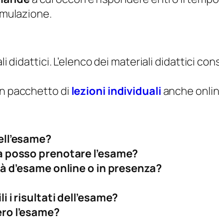
e
imulazione.
q
u
a
n
li didattici. L’elenco dei materiali didattici co
t
i
un pacchetto di
lezioni individuali
anche onlin
t
à
ell’esame?
a posso prenotare l’esame?
tà d’esame online o in presenza?
 i risultati dell’esame?
ro l’esame?