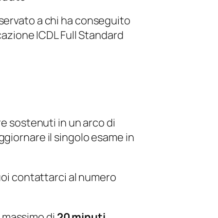
iservato a chi ha conseguito
icazione ICDL Full Standard
e sostenuti in un arco di
aggiornare il singolo esame in
uoi contattarci al numero
o massimo di
20 minuti
.