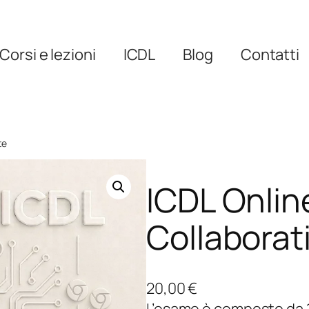
Corsi e lezioni
ICDL
Blog
Contatti
te
ICDL Onlin
Collaborat
20,00
€