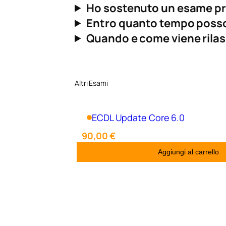
Ho sostenuto un esame pre
Entro quanto tempo posso
Quando e come viene rilasc
Altri Esami
ECDL Update Core 6.0
90,00
€
Aggiungi al carrello