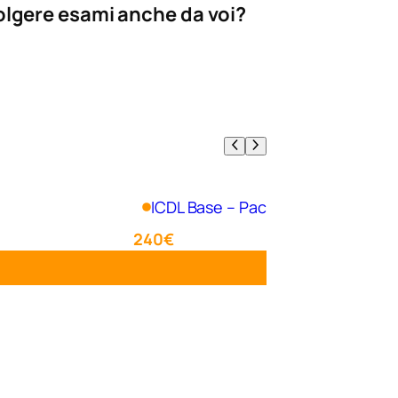
olgere esami anche da voi?
ICDL Base – Pacchetto
240€
Aggiungi al carrello