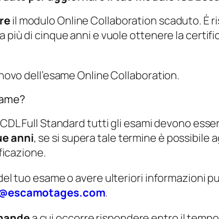
l
a
are
il modulo Online Collaboration scaduto. È r
b
 più di cinque anni e vuole ottenere la certif
o
r
a
nnovo dell’esame Online Collaboration.
t
same?
i
o
ICDL Full Standard tutti gli esami devono esser
n
ue anni
, se si supera tale termine è possibile 
U
ificazione.
p
d
del tuo esame o avere ulteriori informazioni p
a
l@escamotages.com
.
t
mande
a cui occorre rispondere entro il temp