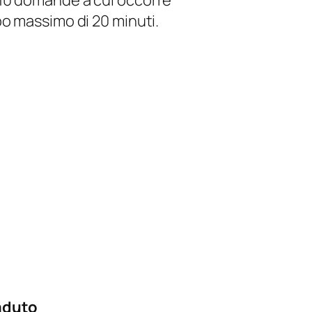
10 domande a cui occorre
po massimo di 20 minuti.
aduto