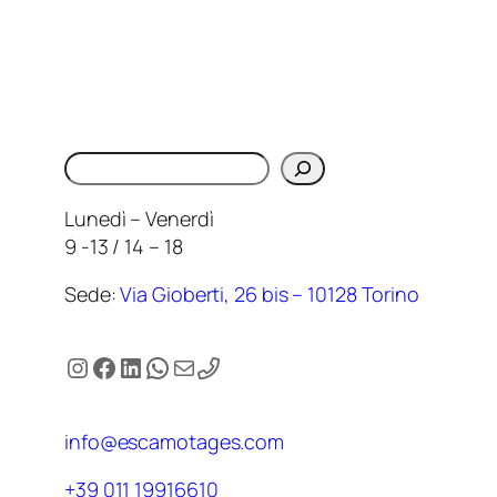
Cerca
Lunedì – Venerdì
9 -13 / 14 – 18
Sede:
Via Gioberti, 26 bis – 10128 Torino
Instagram
Facebook
LinkedIn
WhatsApp
Email
info@escamotages.com
+39 011 19916610