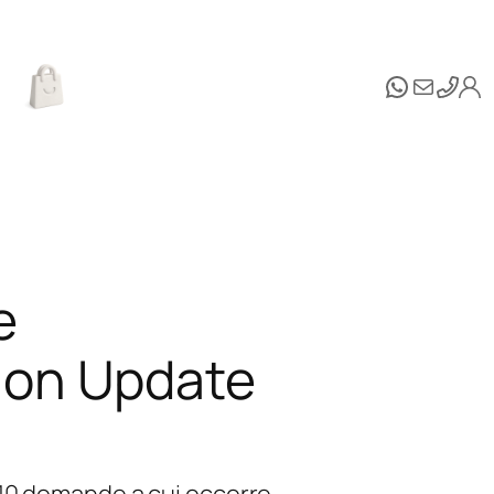
WhatsAp
Email
e
ion Update