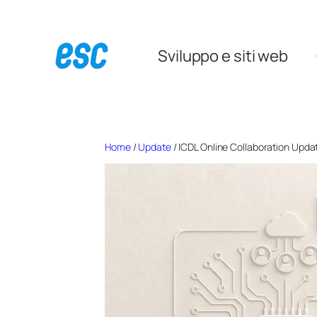
Vai
al
Sviluppo e siti web
contenuto
Home
/
Update
/ ICDL Online Collaboration Upda