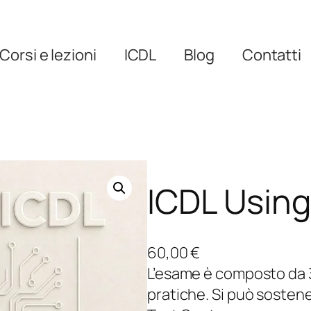
Corsi e lezioni
ICDL
Blog
Contatti
ICDL Usin
60,00
€
L’esame è composto da
pratiche. Si può sosten