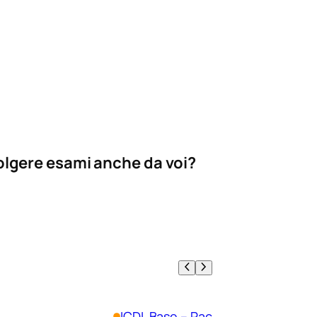
olgere esami anche da voi?
ICDL Base – Pacchetto