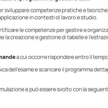
a
s
er sviluppare competenze pratiche e teoriche 
e
pplicazione in contesti di lavoro e studio.
q
ificare le competenze per gestire e organizz
u
 la creazione e gestione di tabelle e l’estraz
a
n
t
mande
a cui occorre rispondere entro il temp
i
t
nica dell’esame e scaricare il programma dettag
à
simulazione e può essere svolto con la seguen