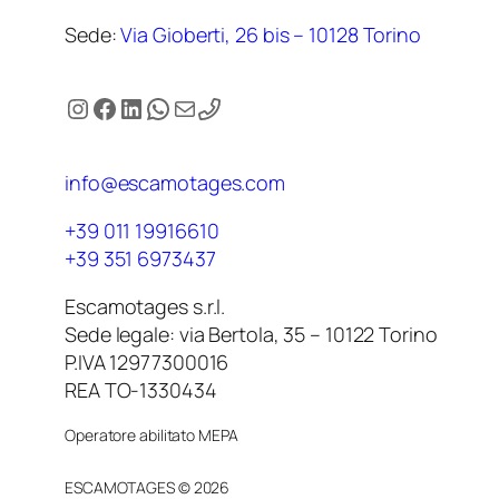
Sede:
Via Gioberti, 26 bis – 10128 Torino
Instagram
Facebook
LinkedIn
WhatsApp
Email
info@escamotages.com
+39 011 19916610
+39 351 6973437
Escamotages s.r.l.
Sede legale: via Bertola, 35 – 10122 Torino
P.IVA 12977300016
REA TO-1330434
Operatore abilitato MEPA
ESCAMOTAGES © 2026