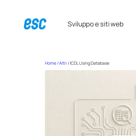
Vai
al
Sviluppo e siti web
contenuto
Home
/
Altri
/ ICDL Using Database