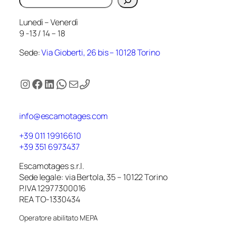
Lunedì – Venerdì
9 -13 / 14 – 18
Sede:
Via Gioberti, 26 bis – 10128 Torino
Instagram
Facebook
LinkedIn
WhatsApp
Email
info@escamotages.com
+39 011 19916610
+39 351 6973437
Escamotages s.r.l.
Sede legale: via Bertola, 35 – 10122 Torino
P.IVA 12977300016
REA TO-1330434
Operatore abilitato MEPA