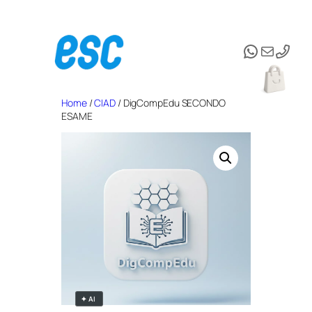
Vai
al
WhatsAp
Email
contenuto
Home
/
CIAD
/ DigCompEdu SECONDO
ESAME
✦ AI