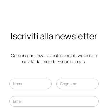
Iscriviti alla newsletter
Corsi in partenza, eventi speciali, webinar e
novità dal mondo Escamotages.
N
*
o
A
m
Nome
Cognome
c
e
c
E
*
e
m
t
a