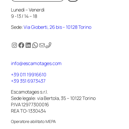
Lunedì – Venerdì
9 -13 / 14 – 18
Sede:
Via Gioberti, 26 bis – 10128 Torino
Instagram
Facebook
LinkedIn
WhatsApp
Email
info@escamotages.com
+39 011 19916610
+39 351 6973437
Escamotages s.r.l.
Sede legale: via Bertola, 35 – 10122 Torino
P.IVA 12977300016
REA TO-1330434
Operatore abilitato MEPA