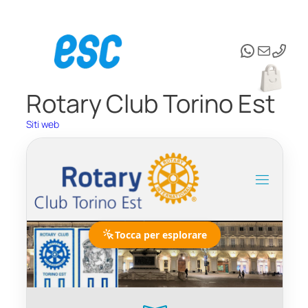
Vai
al
WhatsAp
Email
contenuto
Rotary Club Torino Est
Siti web
Tocca per esplorare