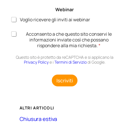
t
i
a
Webinar
l
z
*
Voglio ricevere gli inviti ai webinar
i
o
n
A
Acconsento a che questo sito conservi le
e
c
informazioni inviate così che possano
*
c
rispondere alla mia richiesta.
*
e
t
Questo sito è protetto da reCAPTCHA e si applicano la
t
Privacy Policy
e i
Termini di Servizio
di Google.
a
z
i
Iscriviti
o
n
e
G
D
ALTRI ARTICOLI
P
R
Chiusura estiva
*