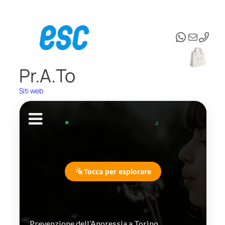
Vai
al
WhatsAp
Email
contenuto
Pr.A.To
Siti web
Tocca per esplorare