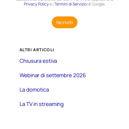
W
t
Privacy Policy
e i
Termini di Servizio
di Google.
e
a
b
z
i
i
Iscriviti
n
o
a
n
r
e
N
G
o
D
m
ALTRI ARTICOLI
P
e
R
Chiusura estiva
*
Webinar di settembre 2026
La domotica
La TV in streaming