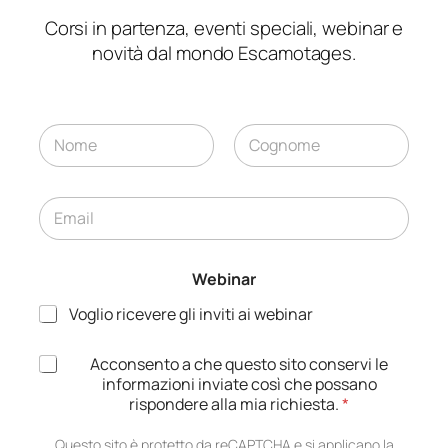
Corsi in partenza, eventi speciali, webinar e
novità dal mondo Escamotages.
N
o
m
Nome
Cognome
e
E
*
m
a
i
Webinar
l
*
Voglio ricevere gli inviti ai webinar
A
Acconsento a che questo sito conservi le
N
c
informazioni inviate così che possano
o
c
rispondere alla mia richiesta.
*
m
e
e
t
Questo sito è protetto da reCAPTCHA e si applicano la