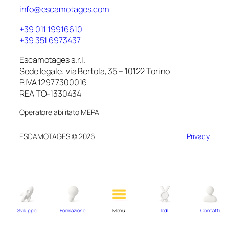
info@escamotages.com
+39 011 19916610
+39 351 6973437
Escamotages s.r.l.
Sede legale: via Bertola, 35 – 10122 Torino
P.IVA 12977300016
REA TO-1330434
Operatore abilitato MEPA
ESCAMOTAGES © 2026
Privacy
Sviluppo
Formazione
Menu
Icdl
Contatti