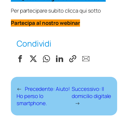
Per partecipare subito clicca qui sotto
Partecipa al nostro webinar
Condividi
←
Precedente:
Aiuto!
Successivo:
Il
Ho perso lo
domicilio digitale
smartphone.
→