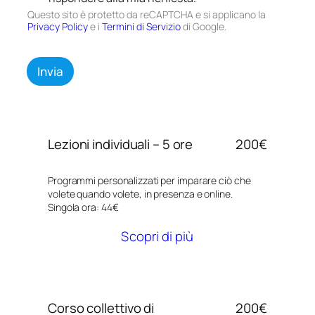
t
e
e
Questo sito è protetto da reCAPTCHA e si applicano la
t
n
i
Privacy Policy
e i
Termini di Servizio
di Google.
a
t
T
m
o
e
e
s
l
Invia
n
e
e
t
i
f
o
i
o
d
n
n
e
t
o
i
Lezioni individuali – 5 ore
200€
e
d
r
a
e
Programmi personalizzati per imparare ciò che
t
s
volete quando volete, in presenza e online.
i
s
Singola ora: 44€
*
a
t
Scopri di più
o
?
Corso collettivo di
200€