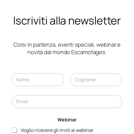
Iscriviti alla newsletter
Corsi in partenza, eventi speciali, webinar e
novità dal mondo Escamotages.
N
o
m
Nome
Cognome
e
E
*
m
a
i
Webinar
l
*
Voglio ricevere gli inviti ai webinar