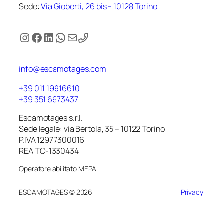
Sede:
Via Gioberti, 26 bis – 10128 Torino
Instagram
Facebook
LinkedIn
WhatsApp
Email
info@escamotages.com
+39 011 19916610
+39 351 6973437
Escamotages s.r.l.
Sede legale: via Bertola, 35 – 10122 Torino
P.IVA 12977300016
REA TO-1330434
Operatore abilitato MEPA
ESCAMOTAGES © 2026
Privacy