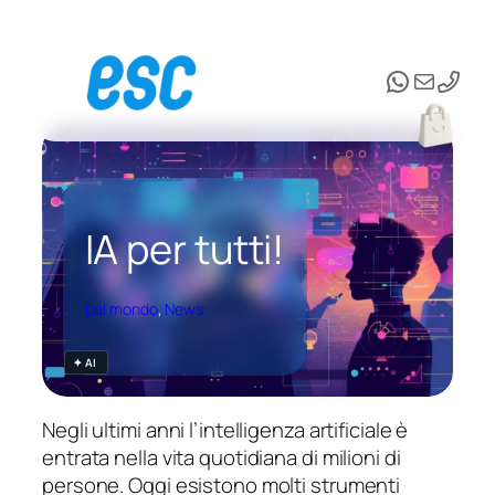
Vai
al
WhatsAp
Email
contenuto
IA per tutti!
Dal mondo
, 
News
✦ AI
Negli ultimi anni l’intelligenza artificiale è
entrata nella vita quotidiana di milioni di
persone. Oggi esistono molti strumenti