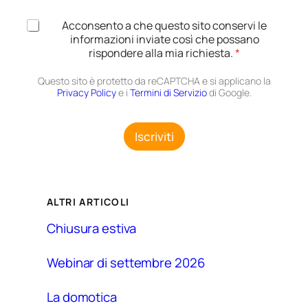
A
Acconsento a che questo sito conservi le
c
informazioni inviate così che possano
c
rispondere alla mia richiesta.
*
e
t
Questo sito è protetto da reCAPTCHA e si applicano la
t
Privacy Policy
e i
Termini di Servizio
di Google.
a
z
i
Iscriviti
o
n
e
G
D
ALTRI ARTICOLI
P
R
Chiusura estiva
*
Webinar di settembre 2026
La domotica