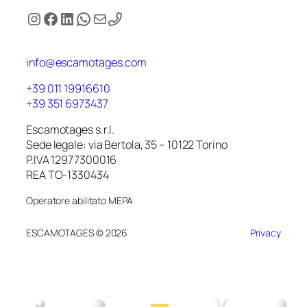
Instagram
Facebook
LinkedIn
WhatsApp
Email
info@escamotages.com
+39 011 19916610
+39 351 6973437
Escamotages s.r.l.
Sede legale: via Bertola, 35 – 10122 Torino
P.IVA 12977300016
REA TO-1330434
Operatore abilitato MEPA
ESCAMOTAGES © 2026
Privacy