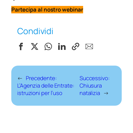
Partecipa al nostro webinar
Condividi
←
Precedente:
Successivo:
L’Agenzia delle Entrate:
Chiusura
istruzioni per l’uso
natalizia
→