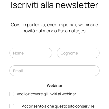
Iscriviti alla newsletter
Corsi in partenza, eventi speciali, webinar e
novità dal mondo Escamotages.
N
*
o
E
m
Nome
Cognome
m
e
a
E
*
i
m
l
a
*
i
Webinar
l
*
Voglio ricevere gli inviti ai webinar
A
Acconsento a che questo sito conservi le