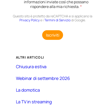
c
informazioni inviate così che possano
c
rispondere alla mia richiesta.
*
e
t
Questo sito è protetto da reCAPTCHA e si applicano la
t
Privacy Policy
e i
Termini di Servizio
di Google.
a
z
i
Iscriviti
o
n
e
G
D
ALTRI ARTICOLI
P
R
Chiusura estiva
*
Webinar di settembre 2026
La domotica
La TV in streaming