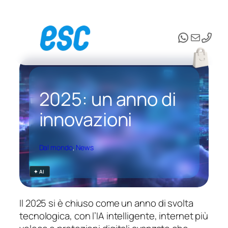
Vai
al
WhatsAp
Email
contenuto
2025: un anno di
innovazioni
Dal mondo
, 
News
✦ AI
Il 2025 si è chiuso come un anno di svolta
tecnologica, con l’IA intelligente, internet più