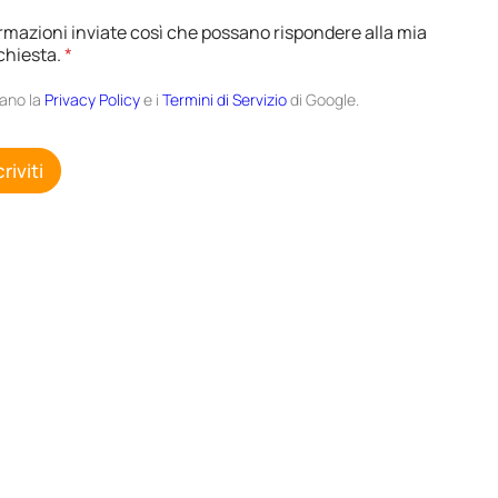
rmazioni inviate così che possano rispondere alla mia
W
chiesta.
*
e
b
cano la
Privacy Policy
e i
Termini di Servizio
di Google.
i
n
a
criviti
r
E
m
a
i
l
N
o
m
e