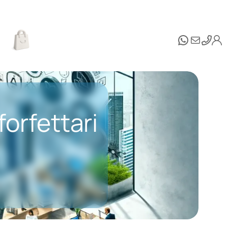
WhatsAp
Email
forfettari