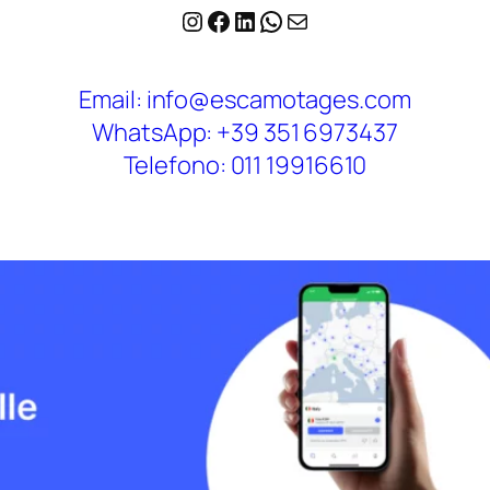
Instagram
Facebook
LinkedIn
WhatsApp
Email
Email: info@escamotages.com
WhatsApp: +39 351 6973437
Telefono: 011 19916610