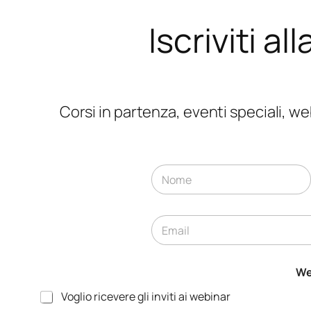
Iscriviti a
Corsi in partenza, eventi speciali, 
N
o
m
Nome
e
E
*
m
a
i
We
l
*
Voglio ricevere gli inviti ai webinar