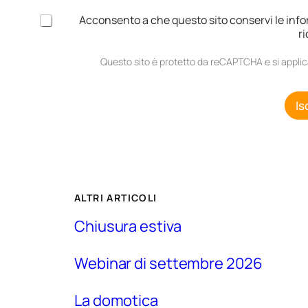
A
Acconsento a che questo sito conservi le info
c
ri
c
e
Questo sito è protetto da reCAPTCHA e si appli
t
t
a
Is
z
i
o
n
e
G
D
ALTRI ARTICOLI
P
R
Chiusura estiva
*
Webinar di settembre 2026
La domotica