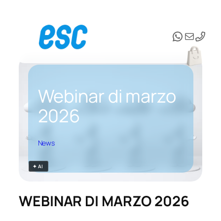
Vai
al
WhatsAp
Email
contenuto
Webinar di marzo
2026
News
✦ AI
WEBINAR DI MARZO 2026