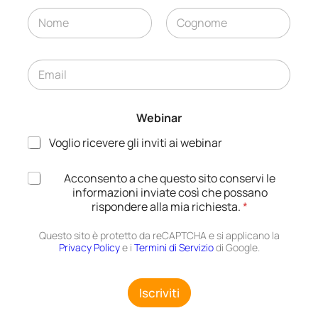
N
o
m
Nome
Cognome
e
E
*
m
a
i
Webinar
l
*
Voglio ricevere gli inviti ai webinar
A
Acconsento a che questo sito conservi le
E
c
informazioni inviate così che possano
m
c
rispondere alla mia richiesta.
*
a
e
i
t
Questo sito è protetto da reCAPTCHA e si applicano la
l
t
Privacy Policy
e i
Termini di Servizio
di Google.
W
a
e
z
b
i
Iscriviti
i
o
n
n