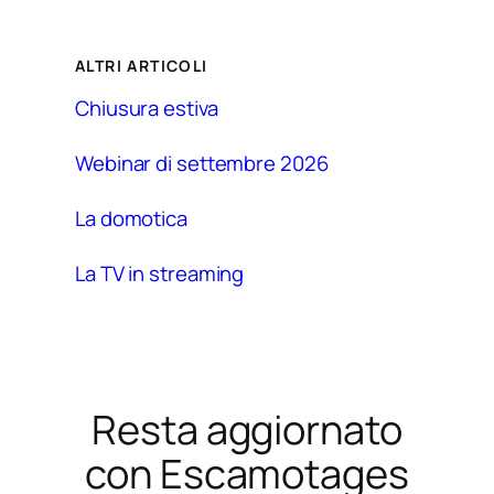
a
e
r
G
*
D
ALTRI ARTICOLI
P
R
Chiusura estiva
*
Webinar di settembre 2026
La domotica
La TV in streaming
Resta aggiornato
con Escamotages