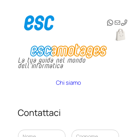
Vai
WhatsAp
Email
al
contenuto
La tua guida nel mondo
dell’informatica
Chi siamo
Contattaci
N