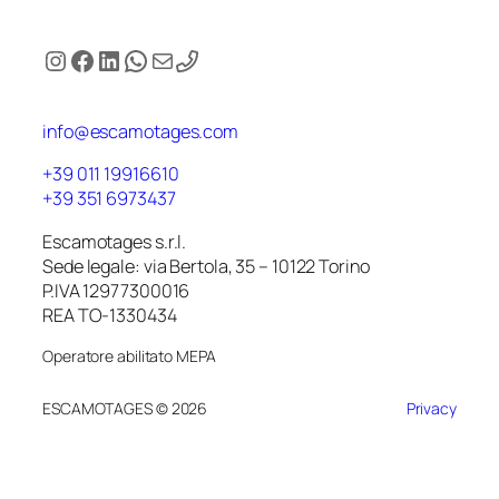
Instagram
Facebook
LinkedIn
WhatsApp
Email
info@escamotages.com
+39 011 19916610
+39 351 6973437
Escamotages s.r.l.
Sede legale: via Bertola, 35 – 10122 Torino
P.IVA 12977300016
REA TO-1330434
Operatore abilitato MEPA
ESCAMOTAGES © 2026
Privacy